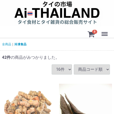
Menu
0
全商品
冷凍食品
42
件
の商品がみつかりました。