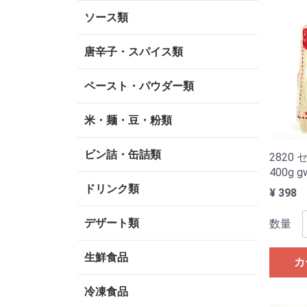
ソース類
唐辛子・スパイス類
ペースト・パウダー類
米・麺・豆・粉類
ビン詰・缶詰類
2820 
400g g
ドリンク類
¥ 398
デザート類
数量
生鮮食品
カ
冷凍食品