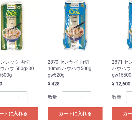
 センレック 両切
2870 センヤイ 両切
2871 
ウハウ 500g×30
10mm ハウハウ500g
ハウハウ 5
6500g
gw520g
gw16500
0
¥ 428
¥ 12,600
数量
数量
ートに入れる
カートに入れる
カ