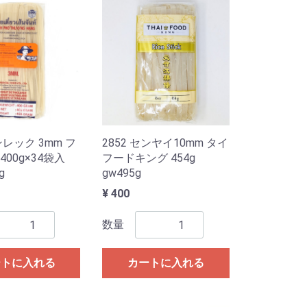
ンレック 3mm フ
2852 センヤイ10mm タイ
400g×34袋入
フードキング 454g
g
gw495g
¥ 400
数量
ートに入れる
カートに入れる