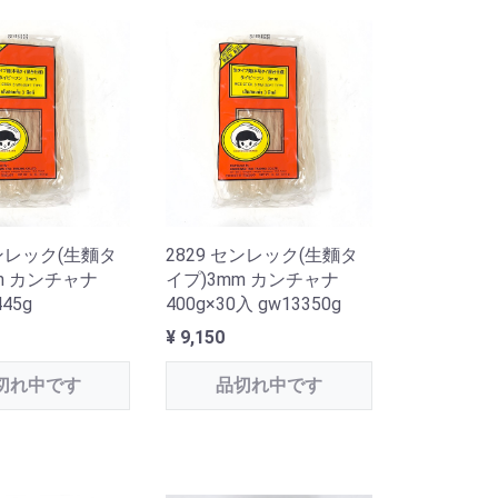
センレック(生麵タ
2829 センレック(生麵タ
m カンチャナ
イプ)3mm カンチャナ
445g
400g×30入 gw13350g
¥ 9,150
切れ中です
品切れ中です