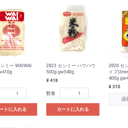
センミー WAIWAI
2823 センミー ハウハウ
2828 
w410g
500g gw540g
イプ)3m
400g gw
¥ 418
¥ 310
数量
品
ートに入れる
カートに入れる