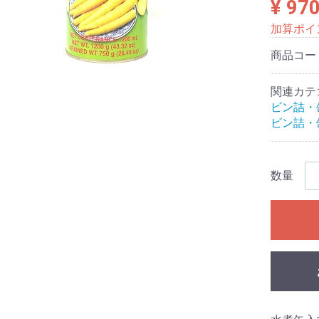
¥ 97
加算ポイ
商品コー
関連カテ
ビン詰・
ビン詰・
数量