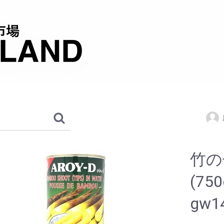
竹の
(7
gw1