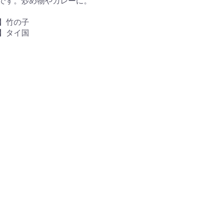
です。炒め物やカレーに。
料】竹の子
】タイ国