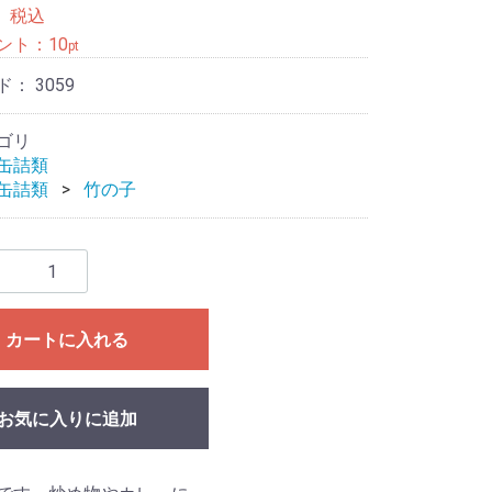
0
税込
ント：
10
pt
ド：
3059
ゴリ
缶詰類
缶詰類
竹の子
カートに入れる
お気に入りに追加