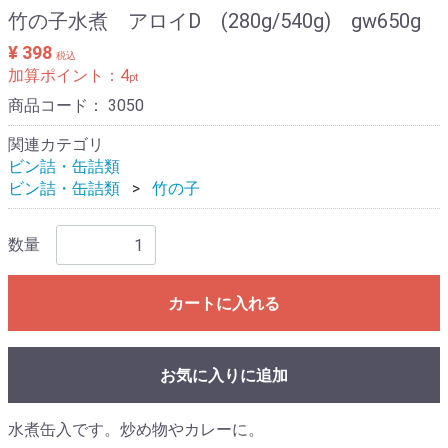
竹の子水煮 アロイD (280g/540g) gw650g
¥ 398
税込
加算ポイント：
4
pt
商品コード：
3050
関連カテゴリ
ビン詰・缶詰類
ビン詰・缶詰類
竹の子
数量
カートに入れる
お気に入りに追加
水煮缶入です。炒め物やカレーに。