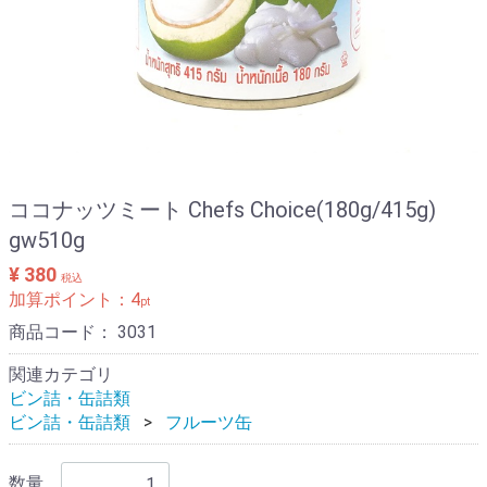
ココナッツミート Chefs Choice(180g/415g)
gw510g
¥ 380
税込
加算ポイント：
4
pt
商品コード：
3031
関連カテゴリ
ビン詰・缶詰類
ビン詰・缶詰類
フルーツ缶
数量