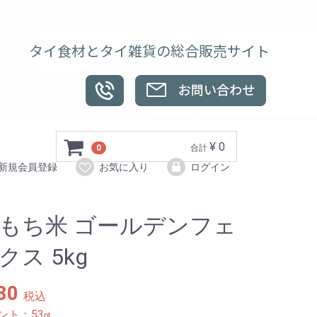
タイ食材とタイ雑貨の総合販売サイト
¥ 0
0
合計
新規会員登録
お気に入り
ログイン
もち米 ゴールデンフェ
クス 5kg
80
税込
ント：
53
pt