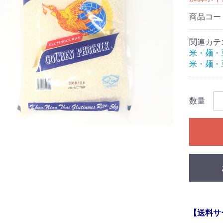
商品コー
関連カテ
米・麺・
米・麺・
数量
【送料サ