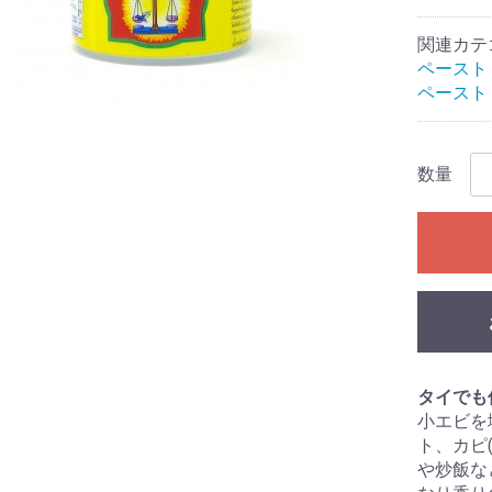
関連カテ
ペースト
ペースト
数量
タイでも
小エビを
ト、カピ
や炒飯な