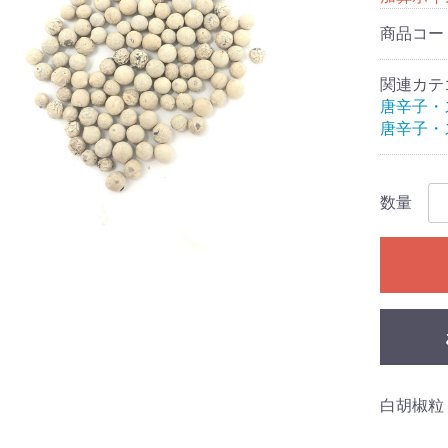
商品コー
関連カテ
唐辛子・
唐辛子・
数量
白胡椒粒