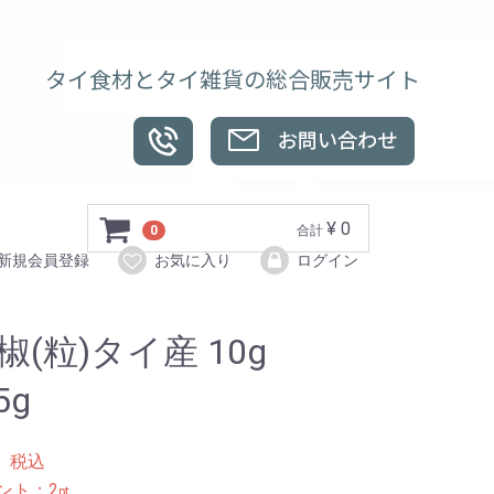
タイ食材とタイ雑貨の総合販売サイト
¥ 0
0
合計
新規会員登録
お気に入り
ログイン
椒(粒)タイ産 10g
5g
8
税込
ント：
2
pt