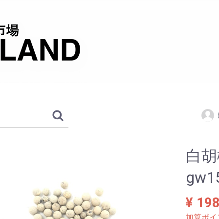
白胡
gw1
¥ 19
加算ポイ