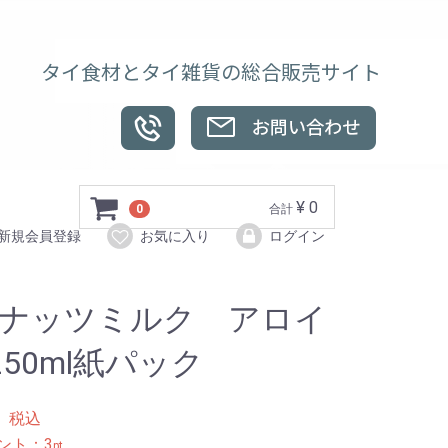
タイ食材とタイ雑貨の総合販売サイト
¥ 0
0
合計
新規会員登録
お気に入り
ログイン
ナッツミルク アロイ
250ml紙パック
8
税込
ント：
3
pt