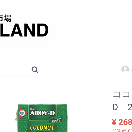
ココ
D 
¥ 26
加算ポイ