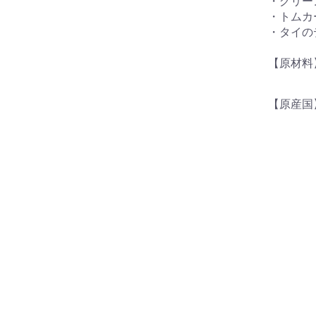
・グリー
・トムカ
・タイの
【原材料
【原産国