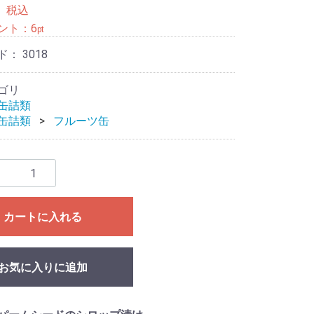
0
税込
ント：
6
pt
ド：
3018
ゴリ
缶詰類
缶詰類
フルーツ缶
カートに入れる
お気に入りに追加