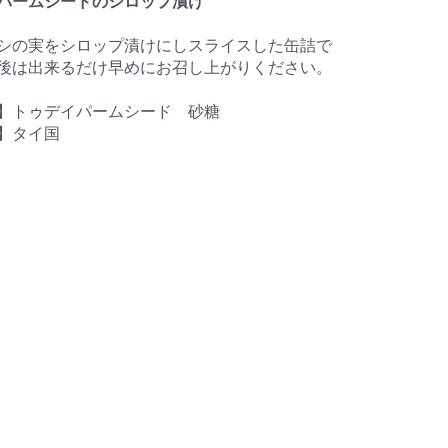
パームシードのシロップ漬け
シの実をシロップ漬けにしスライスした缶詰で
後は出来るだけ早めにお召し上がりください。
】トゥデイパームシード 砂糖
】タイ国