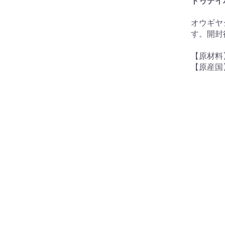
トゥデイ
オウギヤ
す。開封
【原材料
【原産国