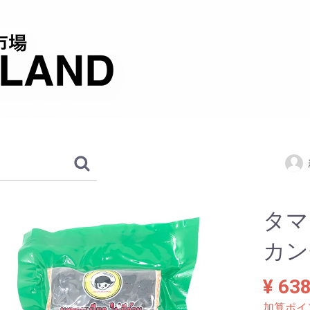
タマ
カン
¥ 63
加算ポイ