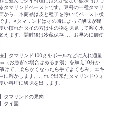
酢と並んでタイ料理には欠かせない酸味付けで
るタマリンドペーストです。豆科の一種タマリ
実から、本商品は皮と種子を除いてペースト状
です。※タマリンドはその時によって酸味が違
使い慣れたタイの方は生の物を味見して溶く水
変えます。開封後は冷蔵保存し、お早めに御使
。
法】タマリンド100ｇをボールなどに入れ適量
0㏄（お急ぎの場合はぬるま湯）を加え10分か
間漬けて、柔らかくなったら手でよくもみ、エキ
中に溶かします。これで出来たタマリンドウォ
使い料理に酸味を出します。
】タマリンドの果肉
】タイ国