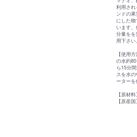
マナオ、
利用され
ンドの果
にした物
います。
分量をを
用下さい
【使用方
の水約8
ら15分
スを水の
ーターを
【原材料
【原産国