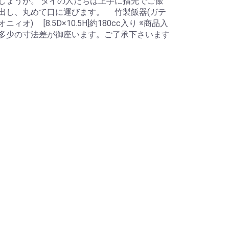
しょうか。 タイの人たちは上手に指先でご飯
出し、丸めて口に運びます。 竹製飯器(ガテ
ィオ) [8.5D×10.5H]約180cc入り ※商品入
多少の寸法差が御座います。ご了承下さいます