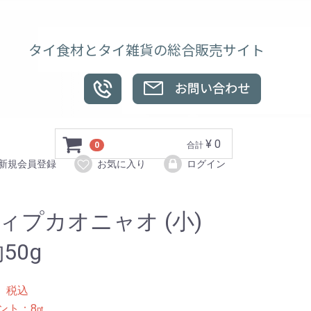
タイ食材とタイ雑貨の総合販売サイト
¥ 0
0
合計
新規会員登録
お気に入り
ログイン
ィプカオニャオ (小)
50g
0
税込
ント：
8
pt