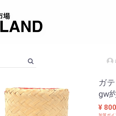
ガテ
gw約
¥ 80
加算ポイ